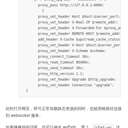
       proxy_pass http://127.0.0.1:6060;

         }

       proxy_set_header Host $host:$server_port;

       proxy_set_header X-Real-IP $remote_addr;

       proxy_set_header X-Forwarded-For $proxy_add_x
       proxy_set_header REMOTE-HOST $remote_addr;

       add_header X-Cache $upstream_cache_status;

       proxy_set_header X-Host $host:$server_port;

       proxy_set_header X-Scheme $scheme;

       proxy_connect_timeout 30s;

       proxy_read_timeout 86400s;

       proxy_send_timeout 30s;

       proxy_http_version 1.1;

       proxy_set_header Upgrade $http_upgrade;

       proxy_set_header Connection "upgrade";

 }
此时打开网页，即可正常加载静态资源的同时，也能用根路径连接
到 websocket 服务。
如果嫌麻烦的话呢，也可以修改 wsPath ，带上
这
/chat-ws