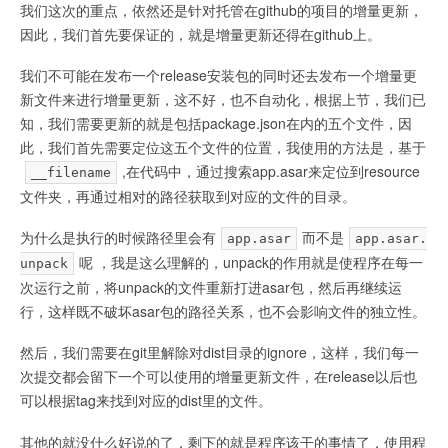
我们这次的重点，依然还是针对托管在github的项目的增量更新，
因此，我们首先要保证的，就是增量更新还得在github上。
我们不可能在发布一个release安装包的同时还去发布一个增量更
新文件来进行增量更新，这不好，也不自动化，根据上节，我们已
知，我们需要更新的就是包括package.json在内的五个文件，因
此，我们首先需要定位这五个文件的位置，我使用的方法是，基于
,在代码中，通过搜索app.asar来定位到resource
__filename
文件夹，再通过相对的路径获取到对应的文件的目录。
为什么是执行的时候路径里会有
而不是
app.asar
app.asar.
呢 ，我是这么理解的，unpack的作用就是使程序在每一
unpack
次运行之前，将unpack的文件重新打进asar包，然后再继续运
行，这样既不破坏asar包的路径关系，也不会影响文件的独立性。
然后，我们需要在git里解除对dist目录的ignore，这样，我们每一
次提交都会留下一个可以使用的增量更新文件，在release以后也
可以根据tag来找到对应的dist里的文件。
其他的就没什么好说的了，剩下的就是程序该干的事情了，使用程