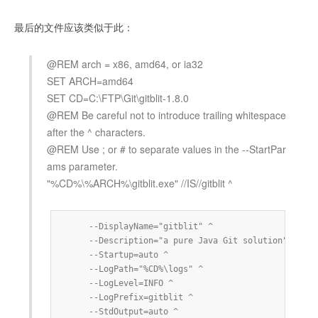
最后的文件应该类似于此：
@REM arch = x86, amd64, or ia32
SET ARCH=amd64
SET CD=C:\FTP\Git\gitblit-1.8.0
@REM Be careful not to introduce trailing whitespace
after the ^ characters.
@REM Use ; or # to separate values in the --StartPar
ams parameter.
"%CD%\%ARCH%\gitblit.exe" //IS//gitblit ^
     --DisplayName="gitblit" ^

     --Description="a pure Java Git solution" ^

     --Startup=auto ^

     --LogPath="%CD%\logs" ^

     --LogLevel=INFO ^

     --LogPrefix=gitblit ^

     --StdOutput=auto ^
