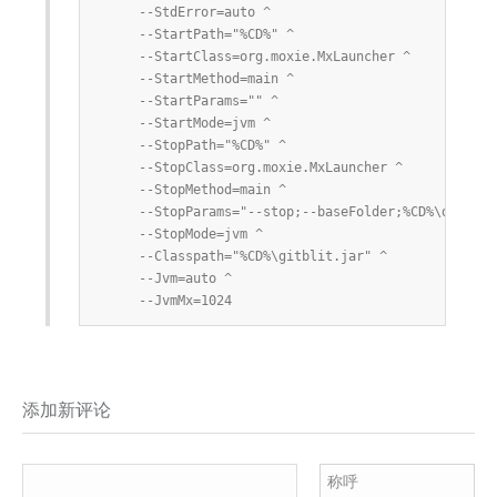
     --StdError=auto ^

     --StartPath="%CD%" ^

     --StartClass=org.moxie.MxLauncher ^

     --StartMethod=main ^

     --StartParams="" ^

     --StartMode=jvm ^

     --StopPath="%CD%" ^

     --StopClass=org.moxie.MxLauncher ^

     --StopMethod=main ^

     --StopParams="--stop;--baseFolder;%CD%\data" ^

     --StopMode=jvm ^

     --Classpath="%CD%\gitblit.jar" ^

     --Jvm=auto ^

     --JvmMx=1024
添加新评论
称呼